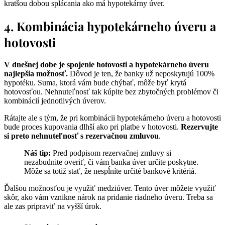
kratšou dobou splácania ako má hypotekárny úver.
4. Kombinácia hypotekárneho úveru a
hotovosti
V dnešnej dobe je spojenie hotovosti a hypotekárneho úveru
najlepšia možnosť.
Dôvod je ten, že banky už neposkytujú 100%
hypotéku. Suma, ktorá vám bude chýbať, môže byť krytá
hotovosťou. Nehnuteľnosť tak kúpite bez zbytočných problémov či
kombinácií jednotlivých úverov.
Rátajte ale s tým, že pri kombinácii hypotekárneho úveru a hotovosti
bude proces kupovania dlhší ako pri platbe v hotovosti.
Rezervujte
si preto nehnuteľnosť s rezervačnou zmluvou
.
Náš tip:
Pred podpisom rezervačnej zmluvy si
nezabudnite overiť, či vám banka úver určite poskytne.
Môže sa totiž stať, že nespĺníte určité bankové kritériá.
Ďalšou možnosťou je využiť medziúver. Tento úver môžete využiť
skôr, ako vám vznikne nárok na pridanie riadneho úveru. Treba sa
ale zas pripraviť na vyšší úrok.