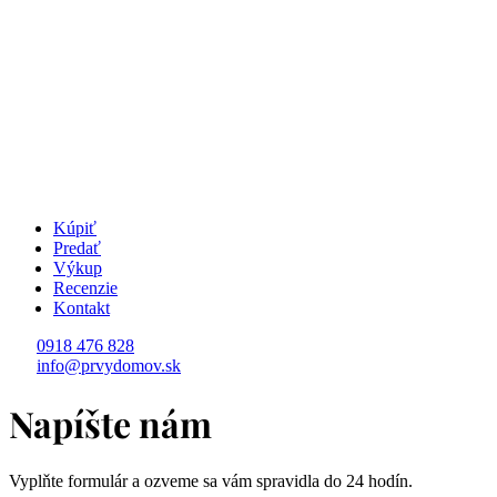
Kúpiť
Predať
Výkup
Recenzie
Kontakt
0918 476 828
info@prvydomov.sk
Napíšte nám
Vyplňte formulár a ozveme sa vám spravidla do 24 hodín.