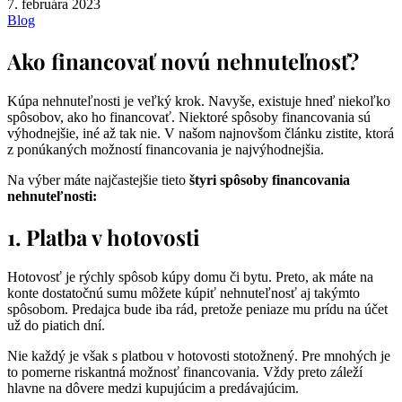
7. februára 2023
Blog
Ako financovať novú nehnuteľnosť?
Kúpa nehnuteľnosti je veľký krok. Navyše, existuje hneď niekoľko
spôsobov, ako ho financovať. Niektoré spôsoby financovania sú
výhodnejšie, iné až tak nie. V našom najnovšom článku zistite, ktorá
z ponúkaných možností financovania je najvýhodnejšia.
Na výber máte najčastejšie tieto
štyri spôsoby financovania
nehnuteľnosti:
1. Platba v hotovosti
Hotovosť je rýchly spôsob kúpy domu či bytu. Preto, ak máte na
konte dostatočnú sumu môžete kúpiť nehnuteľnosť aj takýmto
spôsobom. Predajca bude iba rád, pretože peniaze mu prídu na účet
už do piatich dní.
Nie každý je však s platbou v hotovosti stotožnený. Pre mnohých je
to pomerne riskantná možnosť financovania. Vždy preto záleží
hlavne na dôvere medzi kupujúcim a predávajúcim.