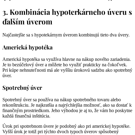
3. Kombinácia hypoterkárneho úveru s
ďalším úverom
Najčastejšie sa s hypotekárnym úverom kombinujú tieto dva úvery.
Americká hypotéka
Americká hypotéka sa využíva hlavne na nákup nového zariadenia.
Je to bezúčelový úver a môžete ho využiť prakticky na čokoľvek.
Pri kúpe nehnuteľnosti má ale vyššiu úrokovú sadzbu ako spotrebný
úver.
Spotrebný úver
Spotrebný úver sa používa na nákup spotrebného tovaru alebo
rekonštrukciu. Je najkratšia a najrýchlejšia možnosť, ako sa dostať k
finančným prostriedkom. Jeho výhodou je aj to, že vám ho poskytne
každá finančná inštitúcia.
Úrok pri spotrebnom úvere je podobný ako pri americkej hypotéke.
Vyšší úrok je totiž pri týchto dvoch typoch úverov spôsobený