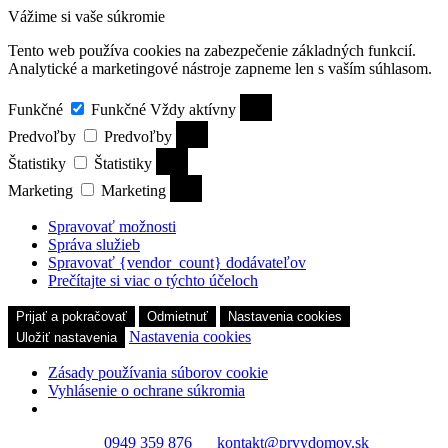
Vážime si vaše súkromie
Tento web používa cookies na zabezpečenie základných funkcií.
Analytické a marketingové nástroje zapneme len s vaším súhlasom.
Funkčné
Funkčné
Vždy aktívny
Predvoľby
Predvoľby
Štatistiky
Štatistiky
Marketing
Marketing
Spravovať možnosti
Správa služieb
Spravovať {vendor_count} dodávateľov
Prečítajte si viac o týchto účeloch
Prijať a pokračovať
Odmietnuť
Nastavenia cookies
Nastavenia cookies
Uložiť nastavenia
Zásady používania súborov cookie
Vyhlásenie o ochrane súkromia
0949 359 876
kontakt@prvydomov.sk