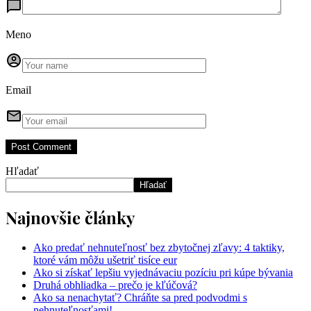
Meno
Email
Hľadať
Hľadať
Najnovšie články
Ako predať nehnuteľnosť bez zbytočnej zľavy: 4 taktiky,
ktoré vám môžu ušetriť tisíce eur
Ako si získať lepšiu vyjednávaciu pozíciu pri kúpe bývania
Druhá obhliadka – prečo je kľúčová?
Ako sa nenachytať? Chráňte sa pred podvodmi s
nehnuteľnosťami!