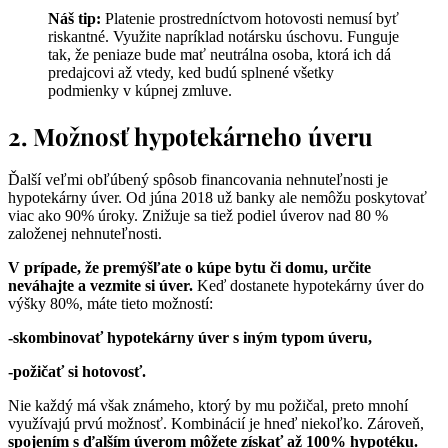
Náš tip:
Platenie prostredníctvom hotovosti nemusí byť
riskantné. Využite napríklad notársku úschovu. Funguje
tak, že peniaze bude mať neutrálna osoba, ktorá ich dá
predajcovi až vtedy, ked budú splnené všetky
podmienky v kúpnej zmluve.
2. Možnosť hypotekárneho úveru
Ďalší veľmi obľúbený spôsob financovania nehnuteľnosti je
hypotekárny úver. Od júna 2018 už banky ale nemôžu poskytovať
viac ako 90% úroky. Znižuje sa tiež podiel úverov nad 80 %
založenej nehnuteľnosti.
V prípade, že premýšľate o kúpe bytu či domu, určite
neváhajte a vezmite si úver.
Keď dostanete hypotekárny úver do
výšky 80%, máte tieto možností:
-skombinovať hypotekárny úver s iným typom úveru,
-požičať si hotovosť.
Nie každý má však známeho, ktorý by mu požičal, preto mnohí
využívajú prvú možnosť. Kombinácií je hneď niekoľko. Zároveň,
spojením s ďalším úverom môžete získať až 100% hypotéku.