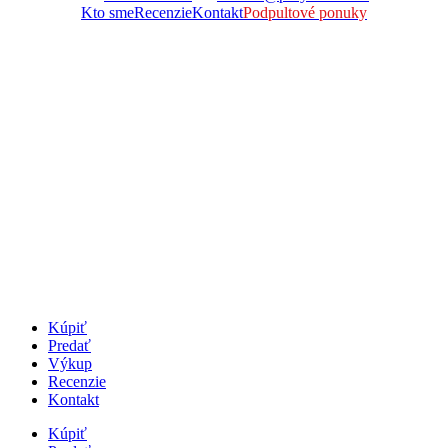
Kto sme
Recenzie
Kontakt
Podpultové ponuky
Kúpiť
Predať
Výkup
Recenzie
Kontakt
Kúpiť