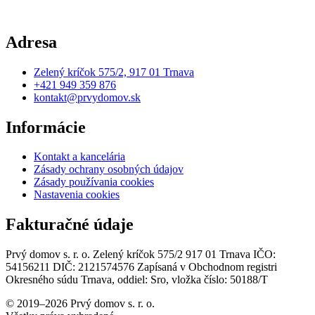
Adresa
Zelený kríčok 575/2, 917 01 Trnava
+421 949 359 876
kontakt@prvydomov.sk
Informácie
Kontakt a kancelária
Zásady ochrany osobných údajov
Zásady používania cookies
Nastavenia cookies
Fakturačné údaje
Prvý domov s. r. o. Zelený kríčok 575/2 917 01 Trnava IČO:
54156211 DIČ: 2121574576 Zapísaná v Obchodnom registri
Okresného súdu Trnava, oddiel: Sro, vložka číslo: 50188/T
© 2019–2026 Prvý domov s. r. o.