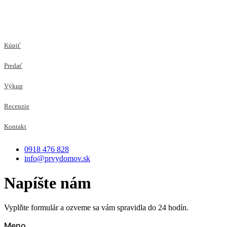
Kúpiť
Predať
Výkup
Recenzie
Kontakt
0918 476 828
info@prvydomov.sk
Napíšte nám
Vyplňte formulár a ozveme sa vám spravidla do 24 hodín.
Meno