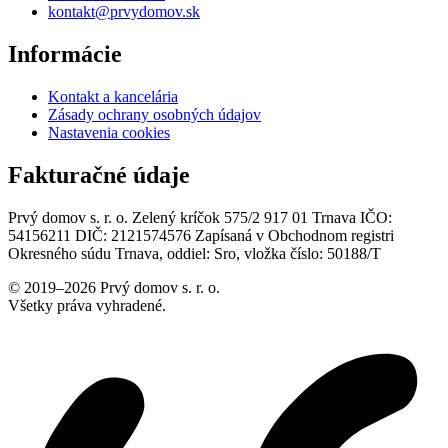
kontakt@prvydomov.sk
Informácie
Kontakt a kancelária
Zásady ochrany osobných údajov
Nastavenia cookies
Fakturačné údaje
Prvý domov s. r. o. Zelený kríčok 575/2 917 01 Trnava IČO:
54156211 DIČ: 2121574576 Zapísaná v Obchodnom registri
Okresného súdu Trnava, oddiel: Sro, vložka číslo: 50188/T
© 2019–2026 Prvý domov s. r. o.
Všetky práva vyhradené.