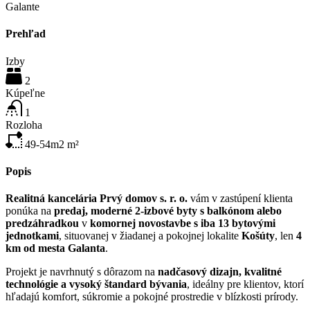
Prehľad
Izby
2
Kúpeľne
1
Rozloha
49-54m2
m²
Popis
Realitná kancelária Prvý domov s. r. o.
vám v zastúpení klienta
ponúka na
predaj
, moderné 2-izbové byty s balkónom alebo
predzáhradkou
v
komornej novostavbe s iba 13 bytovými
jednotkami
, situovanej v žiadanej a pokojnej lokalite
Košúty
, len
4
km od mesta Galanta
.
Projekt je navrhnutý s dôrazom na
nadčasový dizajn, kvalitné
technológie a vysoký štandard bývania
, ideálny pre klientov, ktorí
hľadajú komfort, súkromie a pokojné prostredie v blízkosti prírody.