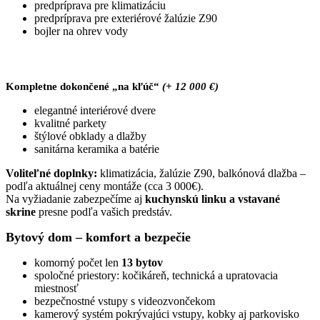
predpríprava pre klimatizáciu
predpríprava pre exteriérové žalúzie Z90
bojler na ohrev vody
Kompletne dokončené „na kľúč“
(+ 12 000 €)
elegantné interiérové dvere
kvalitné parkety
štýlové obklady a dlažby
sanitárna keramika a batérie
Voliteľné doplnky:
klimatizácia, žalúzie Z90, balkónová dlažba –
podľa aktuálnej ceny montáže (cca 3 000€).
Na vyžiadanie zabezpečíme aj
kuchynskú linku a vstavané
skrine
presne podľa vašich predstáv.
Bytový dom – komfort a bezpečie
komorný počet len
13 bytov
spoločné priestory: kočikáreň, technická a upratovacia
miestnosť
bezpečnostné vstupy s videozvončekom
kamerový systém pokrývajúci vstupy, kobky aj parkovisko