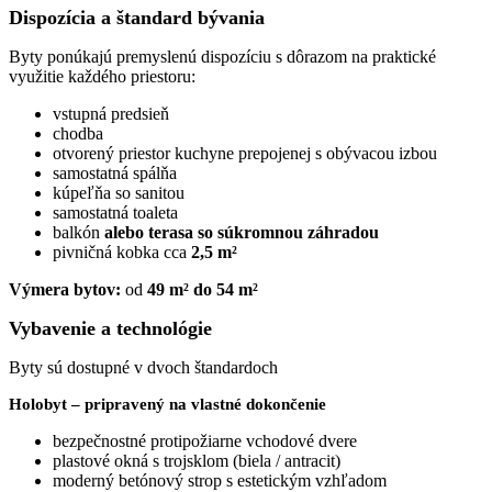
Dispozícia a štandard bývania
Byty ponúkajú premyslenú dispozíciu s dôrazom na praktické
využitie každého priestoru:
vstupná predsieň
chodba
otvorený priestor kuchyne prepojenej s obývacou izbou
samostatná spálňa
kúpeľňa so sanitou
samostatná toaleta
balkón
alebo terasa so súkromnou záhradou
pivničná kobka cca
2,5 m²
Výmera bytov:
od
49 m² do 54 m²
Vybavenie a technológie
Byty sú dostupné v dvoch štandardoch
Holobyt
– pripravený na vlastné dokončenie
bezpečnostné protipožiarne vchodové dvere
plastové okná s trojsklom (biela / antracit)
moderný betónový strop s estetickým vzhľadom