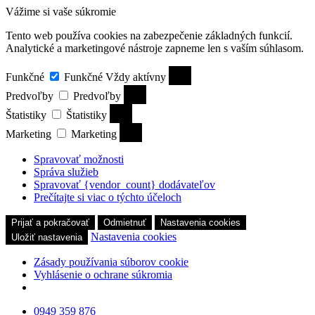
Vážime si vaše súkromie
Tento web používa cookies na zabezpečenie základných funkcií.
Analytické a marketingové nástroje zapneme len s vaším súhlasom.
Funkčné
Funkčné
Vždy aktívny
Predvoľby
Predvoľby
Štatistiky
Štatistiky
Marketing
Marketing
Spravovať možnosti
Správa služieb
Spravovať {vendor_count} dodávateľov
Prečítajte si viac o týchto účeloch
Prijať a pokračovať
Odmietnuť
Nastavenia cookies
Nastavenia cookies
Uložiť nastavenia
Zásady používania súborov cookie
Vyhlásenie o ochrane súkromia
0949 359 876