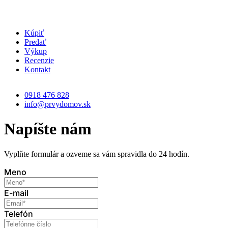
Kúpiť
Predať
Výkup
Recenzie
Kontakt
0918 476 828
info@prvydomov.sk
Napíšte nám
Vyplňte formulár a ozveme sa vám spravidla do 24 hodín.
Meno
E-mail
Telefón